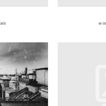
aris
se m