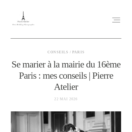
CONSEILS / PARIS
Se marier à la mairie du 16ème
Paris : mes conseils | Pierre
ABOUT ME
Atelier
MARIAGE
22 MAI 2026
MES CONSEILS
ENGLISH