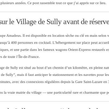
lusieurs années. Ce post rassemble tout ce que j’ai appris sur ce lieu.
sur le Village de Sully avant de réserv
oupe Amadeus. Il est disponible en location sèche ou clé en main selon v
e jusqu’à 400 personnes en cocktail. L’hébergement sur place peut accue
siques, et une partie dans les fameux wagons Orient-Express restaurés en
s de toute l’Île-de-France.
lage de Sully est situé au bout d’un chemin d’un kilomètre, en pleine nat
 Sully”, mais il faut anticiper le stationnement et les navettes pour les
minutes, avec des connexions régulières depuis la Gare Saint-Lazare en 
ns la vraie mairie du village — une particularité rare et charmante que p