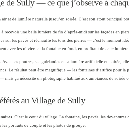
ge de Sully — ce que j’observe à chaq
n air et de lumière naturelle jusqu’en soirée. C’est son atout principal p
 à recevoir une belle lumière de fin d’après-midi sur les façades en pierr
s sur les pavés et réchauffe les tons des pierres — c’est le moment idéal
nt avec les oliviers et la fontaine en fond, en profitant de cette lumière
. Avec ses poutres, ses guirlandes et sa lumière artificielle en soirée, e
lancs. Le résultat peut être magnifique — les fontaines d’artifice pour l
e — mais ça nécessite un photographe habitué aux ambiances de soirée 
férés au Village de Sully
enaires.
C’est le cœur du village. La fontaine, les pavés, les devantur
les portraits de couple et les photos de groupe.