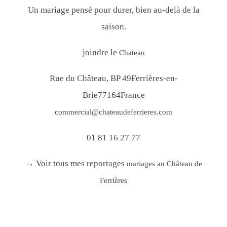
Un mariage pensé pour durer, bien au-delà de la
saison.
joindre le
Chateau
Rue du Château, BP 49
Ferrières-en-
Brie
77164
France
commercial@chateaudeferrieres.com
01 81 16 27 77
→ Voir tous mes reportages
mariages au Château de
Ferrières