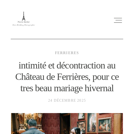
FERRIERES
intimité et décontraction au
Château de Ferrières, pour ce
ABOUT ME
tres beau mariage hivernal
MARIAGE
24 DÉCEMBRE 2025
MES CONSEILS
ENGLISH