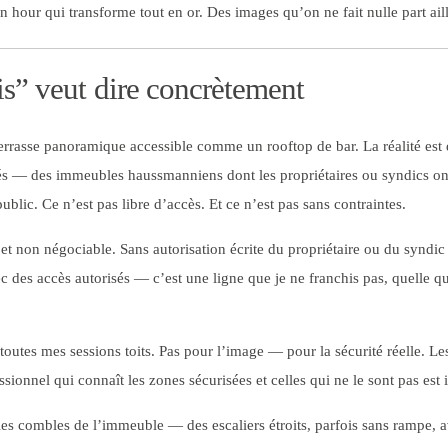
n hour qui transforme tout en or. Des images qu’on ne fait nulle part ail
is” veut dire concrètement
rasse panoramique accessible comme un rooftop de bar. La réalité est dif
rivés — des immeubles haussmanniens dont les propriétaires ou syndics o
blic. Ce n’est pas libre d’accès. Et ce n’est pas sans contraintes.
 et non négociable. Sans autorisation écrite du propriétaire ou du syndi
c des accès autorisés — c’est une ligne que je ne franchis pas, quelle qu
 toutes mes sessions toits. Pas pour l’image — pour la sécurité réelle. Les
ssionnel qui connaît les zones sécurisées et celles qui ne le sont pas est
 combles de l’immeuble — des escaliers étroits, parfois sans rampe, ave