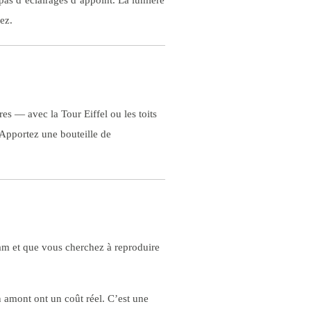
pas d’éclairages d’appoint. La lumière
ez.
es — avec la Tour Eiffel ou les toits
Apportez une bouteille de
gram et que vous cherchez à reproduire
en amont ont un coût réel. C’est une