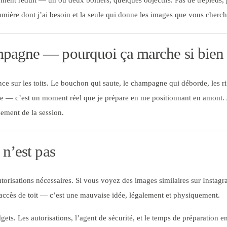
ent réduit — un ou deux boîtiers, quelques objectifs. Pas de trépieds, 
lumière dont j’ai besoin et la seule qui donne les images que vous cherch
mpagne — pourquoi ça marche si bien
e sur les toits. Le bouchon qui saute, le champagne qui déborde, les rir
se — c’est un moment réel que je prépare en me positionnant en amont. 
sement de la session.
 n’est pas
autorisations nécessaires. Si vous voyez des images similaires sur Insta
accès de toit — c’est une mauvaise idée, légalement et physiquement.
dgets. Les autorisations, l’agent de sécurité, et le temps de préparation 