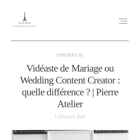
CONTENT 01
Vidéaste de Mariage ou
Wedding Content Creator :
ABOUT ME
quelle différence ? | Pierre
MARIAGE
Atelier
1 JUILLET 2026
MES CONSEILS
ENGLISH